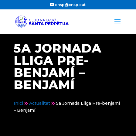
cnsp@cnsp.cat
5A JORNADA
LLIGA PRE-
BENJAMÍ –
BENJAMÍ
Inici
Actualitat
5a Jornada Lliga Pre-benjamí


– Benjamí