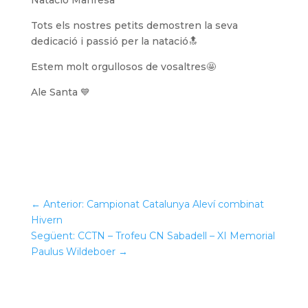
Natació Manresa
Tots els nostres petits demostren la seva
dedicació i passió per la natació🔝
Estem molt orgullosos de vosaltres🤩
Ale Santa 💙
←
Anterior: Campionat Catalunya Aleví combinat
Hivern
Següent: CCTN – Trofeu CN Sabadell – XI Memorial
Paulus Wildeboer
→