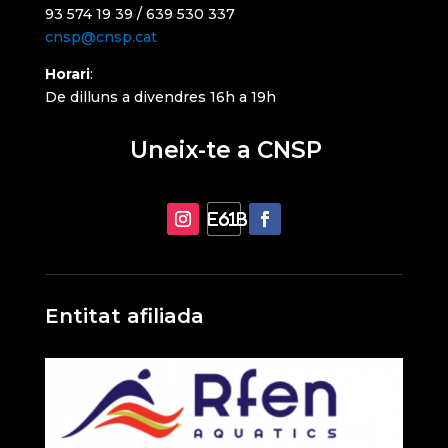
93 574 19 39 / 639 530 337
cnsp@cnsp.cat
Horari
:
De dilluns a divendres 16h a 19h
Uneix-te a CNSP
Entitat afiliada